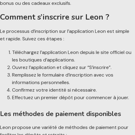
bonus ou des cadeaux exclusifs.
Comment s’inscrire sur Leon ?
Le processus d’inscription sur l’application Leon est simple
et rapide. Suivez ces étapes :
Téléchargez l’application Leon depuis le site officiel ou
les boutiques d’applications.
Ouvrez l’application et cliquez sur “S’inscrire”.
Remplissez le formulaire d’inscription avec vos
informations personnelles.
Confirmez votre identité si nécessaire.
Effectuez un premier dépôt pour commencer à jouer.
Les méthodes de paiement disponibles
Leon propose une variété de méthodes de paiement pour
faciliter les dépôts et retraits :