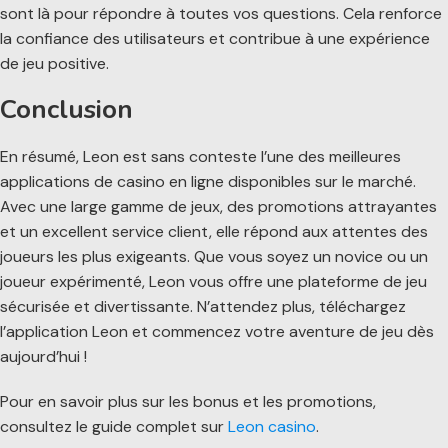
sont là pour répondre à toutes vos questions. Cela renforce
la confiance des utilisateurs et contribue à une expérience
de jeu positive.
Conclusion
En résumé, Leon est sans conteste l’une des meilleures
applications de casino en ligne disponibles sur le marché.
Avec une large gamme de jeux, des promotions attrayantes
et un excellent service client, elle répond aux attentes des
joueurs les plus exigeants. Que vous soyez un novice ou un
joueur expérimenté, Leon vous offre une plateforme de jeu
sécurisée et divertissante. N’attendez plus, téléchargez
l’application Leon et commencez votre aventure de jeu dès
aujourd’hui !
Pour en savoir plus sur les bonus et les promotions,
consultez le guide complet sur
Leon casino
.