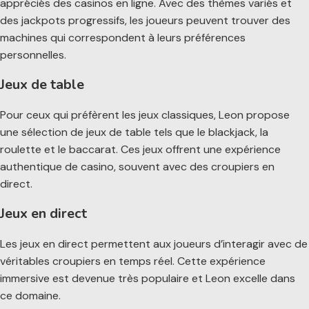
appréciés des casinos en ligne. Avec des thèmes variés et
des jackpots progressifs, les joueurs peuvent trouver des
machines qui correspondent à leurs préférences
personnelles.
Jeux de table
Pour ceux qui préfèrent les jeux classiques, Leon propose
une sélection de jeux de table tels que le blackjack, la
roulette et le baccarat. Ces jeux offrent une expérience
authentique de casino, souvent avec des croupiers en
direct.
Jeux en direct
Les jeux en direct permettent aux joueurs d’interagir avec de
véritables croupiers en temps réel. Cette expérience
immersive est devenue très populaire et Leon excelle dans
ce domaine.