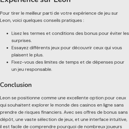
Pour tirer le meilleur parti de votre expérience de jeu sur
Leon, voici quelques conseils pratiques :
Lisez les termes et conditions des bonus pour éviter les
surprises.
Essayez différents jeux pour découvrir ceux qui vous
plaisent le plus.
Fixez-vous des limites de temps et de dépenses pour
un jeu responsable.
Conclusion
Leon se positionne comme une excellente option pour ceux
qui souhaitent explorer le monde des casinos en ligne sans
prendre de risques financiers. Avec ses offres de bonus sans
dépôt, une vaste sélection de jeux, et une interface intuitive,
il est facile de comprendre pourquoi de nombreux joueurs