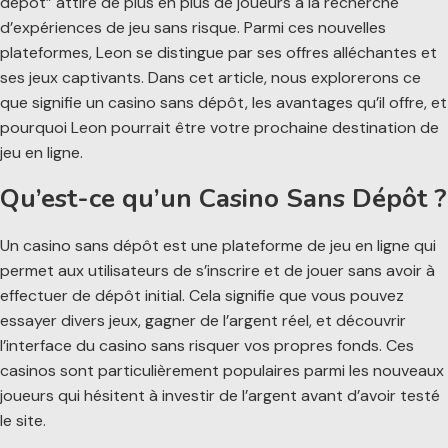
dépôt” attire de plus en plus de joueurs à la recherche
d’expériences de jeu sans risque. Parmi ces nouvelles
plateformes, Leon se distingue par ses offres alléchantes et
ses jeux captivants. Dans cet article, nous explorerons ce
que signifie un casino sans dépôt, les avantages qu’il offre, et
pourquoi Leon pourrait être votre prochaine destination de
jeu en ligne.
Qu’est-ce qu’un Casino Sans Dépôt ?
Un casino sans dépôt est une plateforme de jeu en ligne qui
permet aux utilisateurs de s’inscrire et de jouer sans avoir à
effectuer de dépôt initial. Cela signifie que vous pouvez
essayer divers jeux, gagner de l’argent réel, et découvrir
l’interface du casino sans risquer vos propres fonds. Ces
casinos sont particulièrement populaires parmi les nouveaux
joueurs qui hésitent à investir de l’argent avant d’avoir testé
le site.