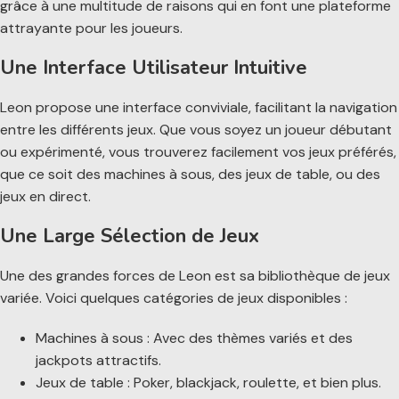
grâce à une multitude de raisons qui en font une plateforme
attrayante pour les joueurs.
Une Interface Utilisateur Intuitive
Leon propose une interface conviviale, facilitant la navigation
entre les différents jeux. Que vous soyez un joueur débutant
ou expérimenté, vous trouverez facilement vos jeux préférés,
que ce soit des machines à sous, des jeux de table, ou des
jeux en direct.
Une Large Sélection de Jeux
Une des grandes forces de Leon est sa bibliothèque de jeux
variée. Voici quelques catégories de jeux disponibles :
Machines à sous : Avec des thèmes variés et des
jackpots attractifs.
Jeux de table : Poker, blackjack, roulette, et bien plus.