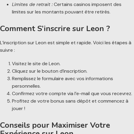
Limites de retrait :
Certains casinos imposent des
limites sur les montants pouvant être retirés.
Comment S’inscrire sur Leon ?
L’inscription sur Leon est simple et rapide. Voici les étapes à
suivre :
Visitez le site de Leon.
Cliquez sur le bouton d’inscription.
Remplissez le formulaire avec vos informations
personnelles.
Confirmez votre compte via l’e-mail que vous recevrez.
Profitez de votre bonus sans dépôt et commencez à
jouer !
Conseils pour Maximiser Votre
Expérience sur Leon